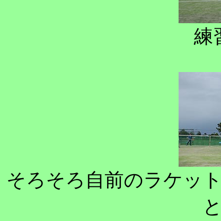
練
そろそろ自前のラケッ