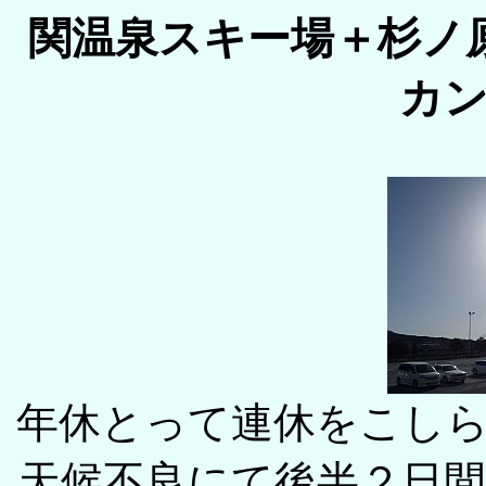
関温泉スキー場＋杉ノ
カ
年休とって連休をこし
天候不良にて後半２日