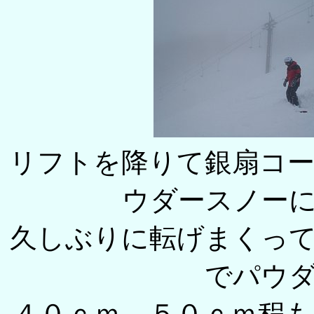
リフトを降りて銀扇コ
ウダースノー
久しぶりに転げまくっ
でパウ
４０ｃｍ、５０ｃｍ程