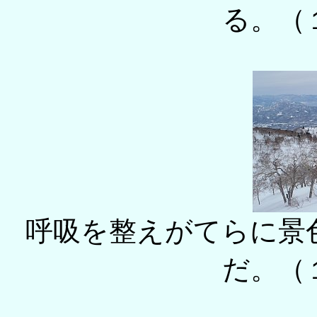
る。（
呼吸を整えがてらに景
だ。（