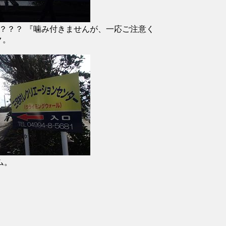
？？？ 『噛み付きませんが、一応ご注意く
ク。
ム。