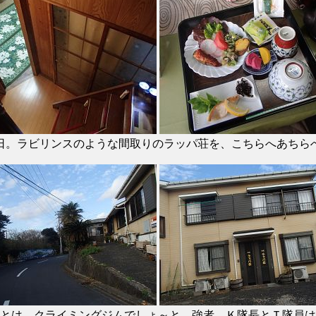
日。ラビリンスのような間取りのラッパ荘を、こちらへあちら
とは、クライミングジムでしょ～と。強者、Ｋ隊長とＴ隊員は