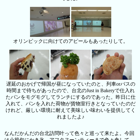
オリンピックに向けてのアピールもあったりして。
遅延のおかげで帰国が昼になっていたのと、列車orバスの
時間まで待ちがあったので、台北のJust in Bakeryで仕入れ
たパンをモグモグしてランチにするのであった。昨日に仕
入れて、パンを入れた荷物が貨物室行きとなっていたのだ
けれど、厳しい環境に耐えて美味しい味わいを提供してく
れましたよ♪
なんだかんだの台北訪問叶って色々と巡って来たよ。今回
は小籠包にかき氷、アフタヌーンティーまで色々食して、