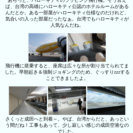
あらっと、ハローキティのラッピング飛行機。そう言え
ば、台湾の高雄にハローキティ公認のホテルルームがある
んだとか。ある一部屋がハローキティ仕様なのだけれど、
気合いの入った部屋だったなぁ。台湾でもハローキティが
人気なんだね。
飛行機に搭乗すると、座席は広々な所が割り当てられてま
した。早朝起き＆強制ジョギングのため、ぐっすりzzzする
ことできましたよ。
さくっと成田へと到着～。やぱ、台湾からだと、あっとい
う間だね！工事もあって、少し寂しい感じの成田空港なの
でした。