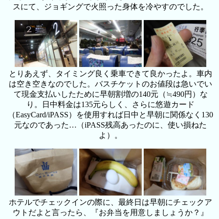
スにて、ジョギングで火照った身体を冷やすのでした。
とりあえず、タイミング良く乗車できて良かったよ。車内
は空き空きなのでした。バスチケットのお値段は急いでい
て現金支払いしたために早朝割増の140元（≒490円）な
り。日中料金は135元らしく、さらに悠遊カード
（EasyCard/iPASS）を使用すれば日中と早朝に関係なく130
元なのであった…（iPASS残高あったのに、使い損ねた
よ）。
ホテルでチェックインの際に、最終日は早朝にチェックア
ウトだよと言ったら、『お弁当を用意しましょうか？』