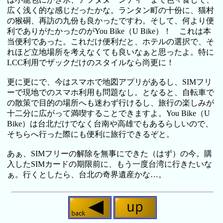
広く浅く的な感じだったかな。ランタン町の十份に、猫村
の猴硐、再訪の九份も良かったですわ。そして、何より便
利でありがたかったのがYou Bike（U Bike）！ これは本
当便利であった。これだけ便利だと、ホテルの選択で、そ
れほど立地場所を考えなくても良いなぁと思ったよ。特に
LCC利用でザックだけのスタイルなら尚更に！
更に更にで、今はスマホで地図アプリがあるし、SIMフリ
ーで現地でのスマホ利用も問題なし。となると、自転車で
の散策で目的の場所へも迷わず行けるし、旅行の楽しみが
十二分に広がって満喫することできますよ。You Bike（U
Bike）は台北だけでなく台南や高雄でもあるらしいので、
そちらへ行った際にも便利に旅行できるぞと。
あぁ、SIMフリーの解除を無事にできた（はず）の今。購
入したSIMカードの期限前に、もう一度台湾に行きたいな
ぁ。行くとしたら、台北の奇界遺産かな…。