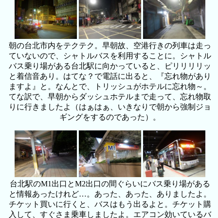
朝の台北市内をテクテク。早朝故、空港行きの列車は走っ
ていないので、シャトルバスを利用することに。シャトル
バス乗り場がある台北駅に向かっていると、ピリリリリッ
と着信音あり。はてな？で電話に出ると、『忘れ物があり
ますよ』と。なんとで、トリッシュがホテルに忘れ物～。
てな訳で、早朝からダッシュホテルまで走って、忘れ物取
りに行きましたよ（はぁはぁ、いきなりで朝から強制ジョ
ギングをするのであった）。
台北駅のM1出口とM2出口の間ぐらいにバス乗り場がある
と情報あったけれど…。あった、あった、ありましたよ。
チケット買いに行くと、バスはもう出るよと。チケット購
入して、すぐさま乗車しましたよ。エアコン効いているバ