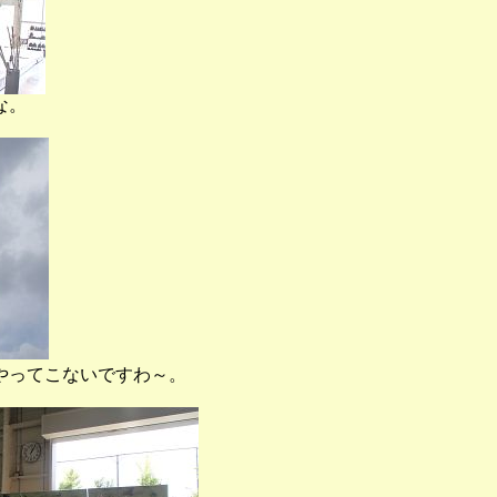
な。
やってこないですわ～。