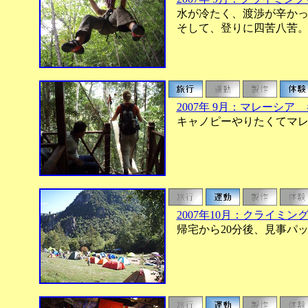
水が冷たく、渡渉が辛かっ
そして、登りに四苦八苦。
2007年 9月：マレーシア
キャノピーやりたくてマレ
2007年10月：クライミン
帰宅から20分後、見事パ