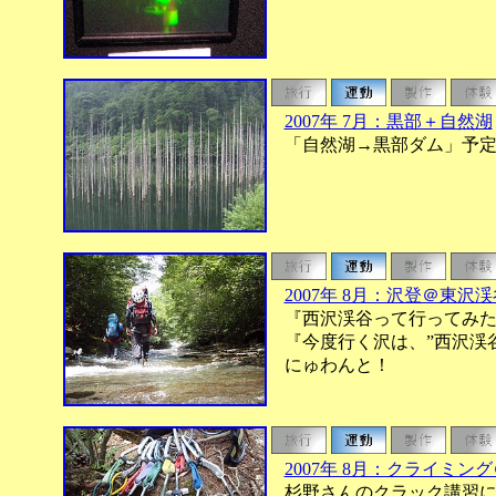
2007年 7月：黒部＋自然湖
「自然湖→黒部ダム」予定
2007年 8月：沢登＠東沢渓
『西沢渓谷って行ってみた
『今度行く沢は、”西沢渓谷
にゅわんと！
2007年 8月：クライミン
杉野さんのクラック講習に