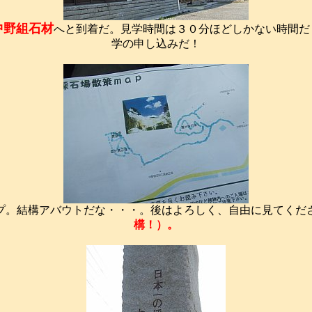
中野組石材
へと到着だ。見学時間は３０分ほどしかない時間だ
学の申し込みだ！
プ。結構アバウトだな・・・。後はよろしく、自由に見てくだ
構！）。