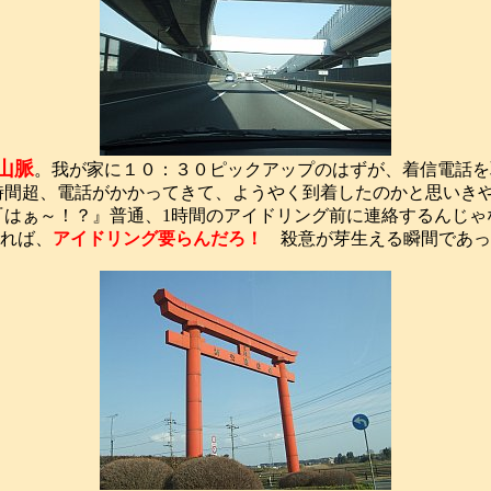
山脈
。我が家に１０：３０ピックアップのはずが、着信電話を
時間超、電話がかかってきて、ようやく到着したのかと思いきや
『はぁ～！？』普通、1時間のアイドリング前に連絡するんじゃ
れば、
アイドリング要らんだろ！
殺意が芽生える瞬間であっ