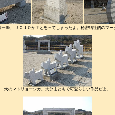
は一瞬、 ＪＯＪＯか？と思ってしまったよ。秘密結社的のマー
犬のマトリョーシカ。大分まともで可愛らしい作品だよ。