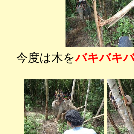
今度は木を
バキバキ