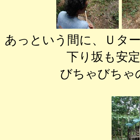
あっという間に、Ｕタ
下り坂も安
びちゃびちゃ