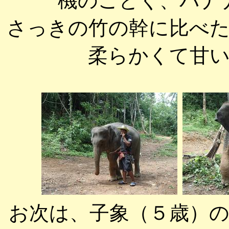
機のごとく、バナ
さっきの竹の幹に比べ
柔らかくて甘
お次は、子象（５歳）