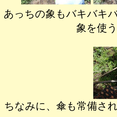
あっちの象もバキバキ
象を使
ちなみに、傘も常備さ