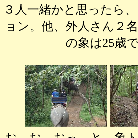
３人一緒かと思ったら、
ョン。他、外人さん２
の象は25歳
お、お、おっ、と。象