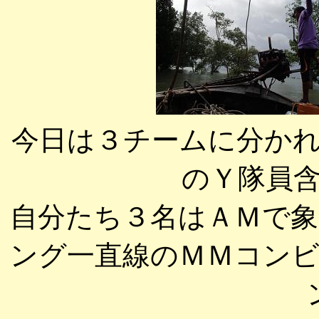
今日は３チームに分か
のＹ隊員
自分たち３名はＡＭで
ング一直線のＭＭコン