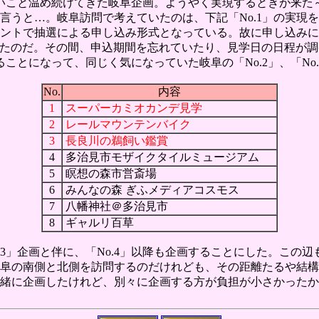
いこと温め続けてきた岐阜企画。ようやく実現するときが来た
言うと…。岐阜訪問で考えていたのは、下記「No.1」の実現
イベントで抽選による申し込み形式となっている。故に申し込み
たのだ。その間、申込期間を忘れていたり、見学日の日程が調整
ることになって、同じく気になっていた岐阜の「No.2」、「N
No.
内容
1
スーパーカミオカンデ見学
2
レールマウンテンバイク
3
長良川の鵜飼い鑑賞
4
多治見市モザイクタイルミュージアム
5
瞑想の森市営斎場
6
みんなの森 ぎふメディアコスモス
7
八幡神社＠多治見市
8
ギャルリ百草
, 2, 3」企画と伴に、「No.4」以降も企画することにした。この
阜の南側と北側を訪問するのだけれども、その距離たるや結構
緒に企画したけれど、別々に企画する方が負担が小さかったか