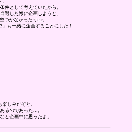
～。
を条件として考えていたから。
に当選した際に企画しようと、
つかなかったりetc。
o.3」も一緒に企画することにした！
辺も楽しみだぞと。
あるのであった…。
なと企画中に思ったよ。