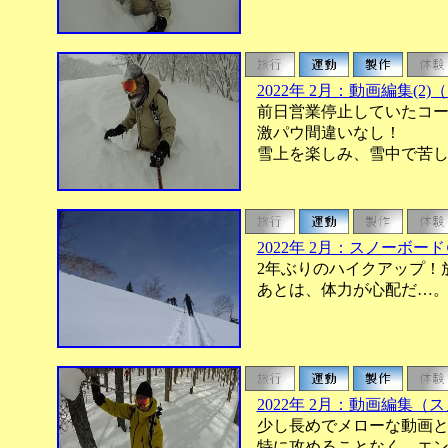
2022年 2月：動画編集(2
前日営業停止していたコー
激パウ間違いなし！
雪上を楽しみ、雪中で苦し
2022年 2月：スノーボ
2年ぶりのハイクアップ！
あとは、体力が心配だ…。
2022年 2月：動画編集（
少し長めでメローな動画と
特に攻めることなく、エン