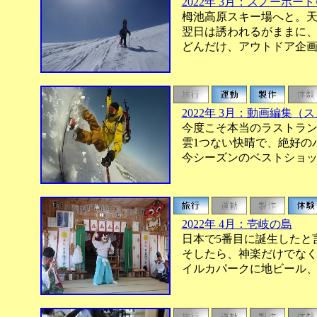
2022年 3月：スノーボ
栂池高原スキー場へと。天
翌日は誘われるがままに、
どんだけ、アウトドア企画
2022年 3月：動画編集（
今度こそ本当のラストラン
雲1つない快晴で、絶好の
今シーズンのベストショッ
2022年 4月：壱岐の島
日本で5番目に誕生したと
そしたら、神楽だけでなく
イルカパークに地ビール、