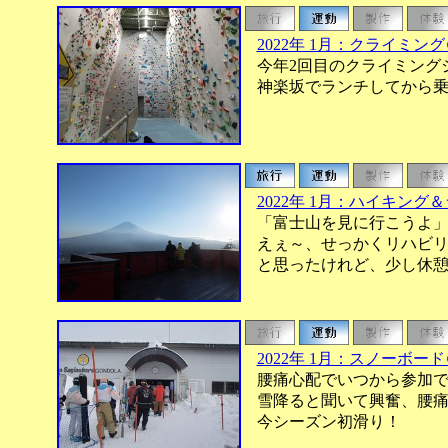
2022年 1月：クライミング
今年2回目のクライミングジ
神楽坂でランチしてから乗
2022年 1月：ハイキン
「富士山を見に行こうよ」
えぇ～、せっかくリハビリ
と思ったけれど、少し休憩
2022年 1月：スノーボ
腰痛心配でいつから参加で
雪降ると聞いて興奮、腰痛
今シーズン初滑り！