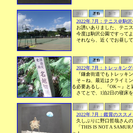
2022年 7月：テニス＠駒
お誘いありました、テニス
今度は駒沢公園ですってよ
それなら、近くでお昼して
2022年 7月：トレッキン
『鎌倉街道でもトレッキン
そ～ね、最近はクライミン
る必要あるし、『OK～』と
さてとで、1泊2日の寝床
2022年 7月：鑑賞のス
久しぶりに野口哲哉さんの
「THIS IS NOT A 