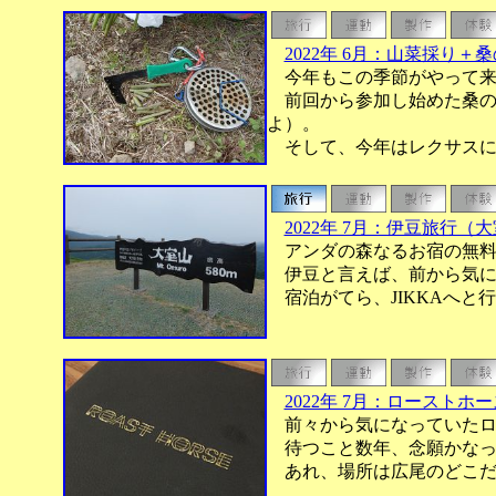
2022年 6月：山菜採り＋
今年もこの季節がやって来
前回から参加し始めた桑の
よ）。
そして、今年はレクサスに
2022年 7月：伊豆旅行
アンダの森なるお宿の無料
伊豆と言えば、前から気にな
宿泊がてら、JIKKAへと
2022年 7月：ローストホー
前々から気になっていたロ
待つこと数年、念願かなっ
あれ、場所は広尾のどこだ