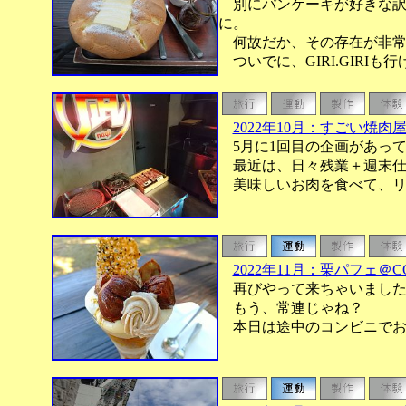
別にパンケーキが好きな訳
に。
何故だか、その存在が非常
ついでに、GIRI.GIRI
2022年10月：すごい焼肉
5月に1回目の企画があって
最近は、日々残業＋週末仕
美味しいお肉を食べて、リ
2022年11月：栗パフェ＠CO
再びやって来ちゃいました
もう、常連じゃね？
本日は途中のコンビニでお