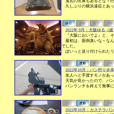
鬼瓦の出展もあるとな？行
久しぶりの横浜遠征とあっ
2022年 9月：大阪ゆる（
『大阪においでよ』と、そ
最初は、面倒臭いな～なん
でした。
ぽいっと送り付けられたリ
2022年10月：パン狩り
友人へと手渡すモノがあっ
天気が良かったので、パン
パンランチを終えて無事に
2022年10月：カステラパン