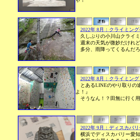
ゃ！
2022年 8月：クライミン
久しぶりの小川山クライミ
週末の天気が微妙だけれど
多分、雨降ってくるんだろ
2022年 8月：クライミング 
とあるLINEのやり取りの
よ！』
そうなん！？田無に行く用事が
2022年 9月：ディスカ
横浜でディスカバリー愛知