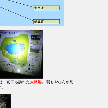
先は、前回も訪れた
大路池。
朝もやなんか見
よ。