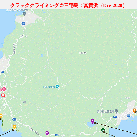
クラッククライミング＠三宅島：冨賀浜（Dce-2020）